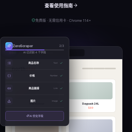
查看使用指南
免费版 · 无需信用卡 · Chrome 114+
ZeroScraper
2/3
AI 已识别 4 个字段
market.example/products
商品名称
Text
north
star
价格
Number
商品链接
Link
图片
Image
Trail Runner
Daypack 24L
$129
$89
AI 优化字段