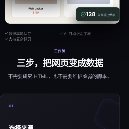
Field Jacket
Core Bottle
$159
128
$32
条数据已保存
数据本地保存
AI 自动识别字段
支持复杂翻页
工作流
三步，把网页变成数据
不需要研究 HTML，也不需要维护脆弱的脚本。
01
选择来源